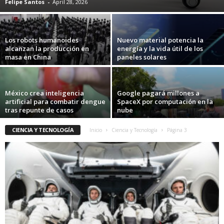
Felipe Santos
-
April 28, 2026
Los robots humanoides
Nuevo material potencia la
alcanzan la producción en
energía y la vida útil de los
masa en China
paneles solares
México crea inteligencia
Google pagará millones a
artificial para combatir dengue
SpaceX por computación en la
tras repunte de casos
nube
CIENCIA Y TECNOLOGÍA
Inicio
Ciencia y Tecnología
Página 3