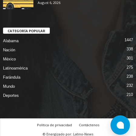
August 6, 2026
CATEGORÍA POPULAR
1447
Alabama
338
Nación
301
México
275
Latinoamérica
238
Farándula
232
Mundo
210
Deportes
Política de privacidad
Contáctenos
© Energizado por: Latino-News