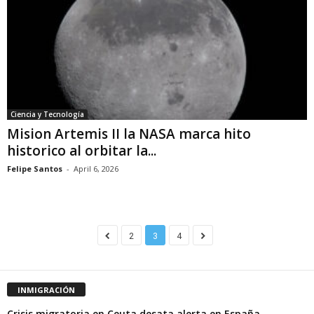
Ciencia y Tecnología
Mision Artemis II la NASA marca hito
historico al orbitar la...
Felipe Santos
-
April 6, 2026
2
3
4
INMIGRACIÓN
Crisis migratoria en Ceuta desata alerta en España