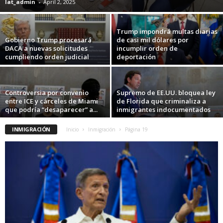
lat_admin
-
April 2, 2025
Trump impondrá multas diarias
Gobierno Trump procesará
de casi mil dólares por
DACA a nuevas solicitudes
incumplir orden de
cumpliendo orden judicial
deportación
Controversia por convenio
Supremo de EE.UU. bloquea ley
entre ICE y cárceles de Miami
de Florida que criminaliza a
que podría “desaparecer” a...
inmigrantes indocumentados
INMIGRACIÓN
Inicio
Inmigración
Página 19