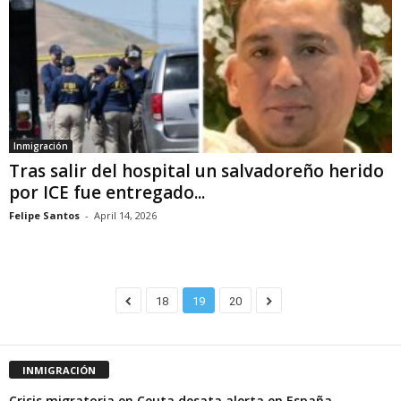
Inmigración
Tras salir del hospital un salvadoreño herido
por ICE fue entregado...
Felipe Santos
-
April 14, 2026
18
19
20
INMIGRACIÓN
Crisis migratoria en Ceuta desata alerta en España