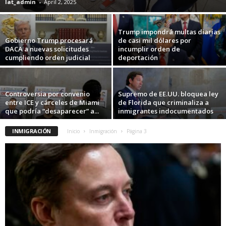
lat_admin
-
April 2, 2025
Trump impondrá multas diarias
Gobierno Trump procesará
de casi mil dólares por
DACA a nuevas solicitudes
incumplir orden de
cumpliendo orden judicial
deportación
Controversia por convenio
Supremo de EE.UU. bloquea ley
entre ICE y cárceles de Miami
de Florida que criminaliza a
que podría “desaparecer” a...
inmigrantes indocumentados
INMIGRACIÓN
Inicio
Inmigración
Página 3