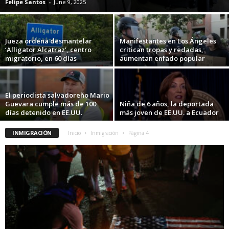
Felipe Santos
-
June 9, 2025
Jueza ordena desmantelar
Manifestantes en Los Ángeles
‘Alligator Alcatraz’, centro
critican tropas y redadas,
migratorio, en 60 días
aumentan enfado popular
El periodista salvadoreño Mario
Guevara cumple más de 100
Niña de 6 años, la deportada
días detenido en EE.UU.
más joven de EE.UU. a Ecuador
INMIGRACIÓN
Inicio
Inmigración
Página 4