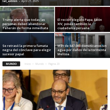
lat_admin
-
April 21, 2025
Trump alerta que todas las
El recién elegido Papa, León
personas deben abandonar
XIV, posee también la
Teherán de forma inmediata
ciudadanía peruana
Se retrasó la primera fumata
Más de 647.000 dominicanos sin
negra del cónclave para elegir
agua por daños de la tormenta
sucesor papal
Melissa
MUNDO
Inicio
Mundo
Página 20