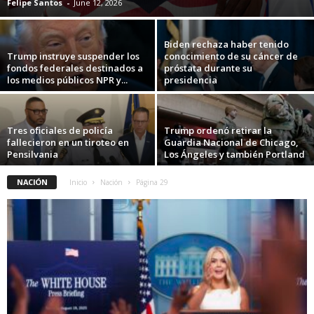
Felipe Santos
-
June 12, 2026
Biden rechaza haber tenido
Trump instruye suspender los
conocimiento de su cáncer de
fondos federales destinados a
próstata durante su
los medios públicos NPR y...
presidencia
Tres oficiales de policía
Trump ordenó retirar la
fallecieron en un tiroteo en
Guardia Nacional de Chicago,
Pensilvania
Los Ángeles y también Portland
NACIÓN
Inicio
Nación
Página 29