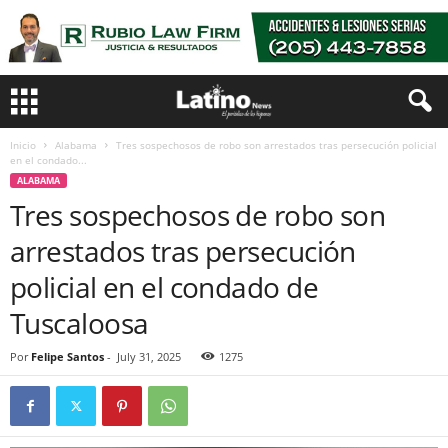
Inicio
Alabama
Tres sospechosos de robo son arrestados tras persecución policial
en el condado...
ALABAMA
Tres sospechosos de robo son
arrestados tras persecución
policial en el condado de
Tuscaloosa
Por
Felipe Santos
-
July 31, 2025
1275