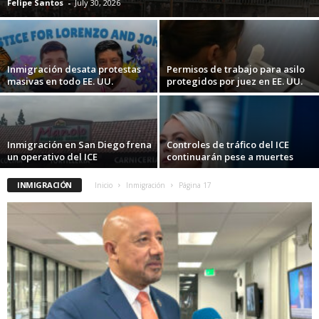
Felipe Santos
-
July 30, 2026
Inmigración desata protestas
Permisos de trabajo para asilo
masivas en todo EE. UU.
protegidos por juez en EE. UU.
Inmigración en San Diego frena
Controles de tráfico del ICE
un operativo del ICE
continuarán pese a muertes
INMIGRACIÓN
Inicio
Inmigración
Página 17