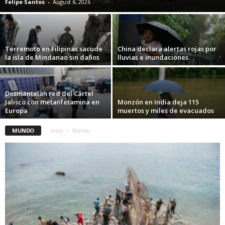
Felipe Santos
-
August 6, 2026
Terremoto en Filipinas sacude
China declara alertas rojas por
la isla de Mindanao sin daños
lluvias e inundaciones
Desmantelan red del Cártel
Jalisco con metanfetamina en
Monzón en India deja 115
Europa
muertos y miles de evacuados
MUNDO
Inicio
Mundo