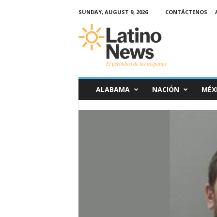
SUNDAY, AUGUST 9, 2026
CONTÁCTENOS
L
a
t
i
n
o
-
N
e
w
s
ALABAMA
NACIÓN
MÉX
–
E
l
p
e
r
i
ó
d
i
c
o
d
e
l
o
s
h
i
s
p