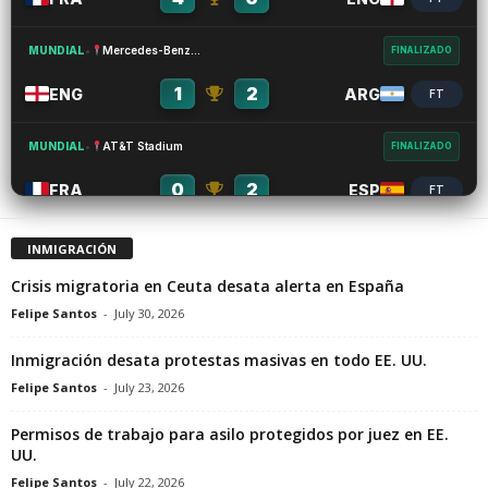
MUNDIAL
•
Mercedes-Benz Stadium
FINALIZADO
1
2
ENG
ARG
FT
MUNDIAL
•
AT&T Stadium
FINALIZADO
0
2
FRA
ESP
FT
MUNDIAL
•
GEHA Field at Arrowhead Stadium
FINALIZADO
INMIGRACIÓN
3
1
Crisis migratoria en Ceuta desata alerta en España
ARG
SUI
FT
Felipe Santos
-
July 30, 2026
MUNDIAL
•
Hard Rock Stadium
FINALIZADO
Inmigración desata protestas masivas en todo EE. UU.
1
2
NOR
ENG
FT
Felipe Santos
-
July 23, 2026
Permisos de trabajo para asilo protegidos por juez en EE.
MUNDIAL
•
SoFi Stadium
FINALIZADO
UU.
2
1
ESP
BEL
FT
Felipe Santos
-
July 22, 2026