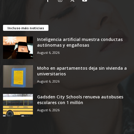
MUNDIAL
•
Hard Rock Stadium
FINALIZADO
3
2
ARG
CPV
FT
Incluso más noticias
MUNDIAL
•
AT&T Stadium
FINALIZADO
Inteligencia artificial muestra conductas
1
1
autónomas y engañosas
AUS
EGY
FT
August 6, 2026
MUNDIAL
•
BC Place
FINALIZADO
Moho en apartamentos deja sin vivienda a
2
0
SUI
ALG
FT
universitarios
August 6, 2026
MUNDIAL
•
BMO Field
FINALIZADO
Gadsden City Schools renueva autobuses
2
1
POR
CRO
FT
escolares con 1 millón
August 6, 2026
MUNDIAL
•
SoFi Stadium
FINALIZADO
3
0
ESP
AUT
FT