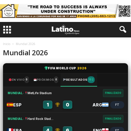
Inicio
Mundial 2026
Mundial 2026
FIFA WORLD CUP
2026
EN VIVO
0
PRÓXIMOS
0
RESULTADOS
102
MUNDIAL
•
MetLife Stadium
FINALIZADO
1
0
ESP
ARG
FT
MUNDIAL
•
Hard Rock Stadium
FINALIZADO
4
6
FRA
ENG
FT