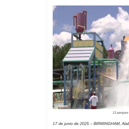
i
c
o
d
e
l
o
s
h
i
s
p
a
n
o
s
13 parques 
17 de junio de 2025 – BIRMINGHAM, Ala