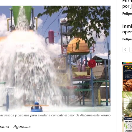
Perm
por 
Felip
Inmi
oper
Felip
acuáticos y piscinas para ayudar a combatir el calor de Alabama este verano
bama – Agencias.