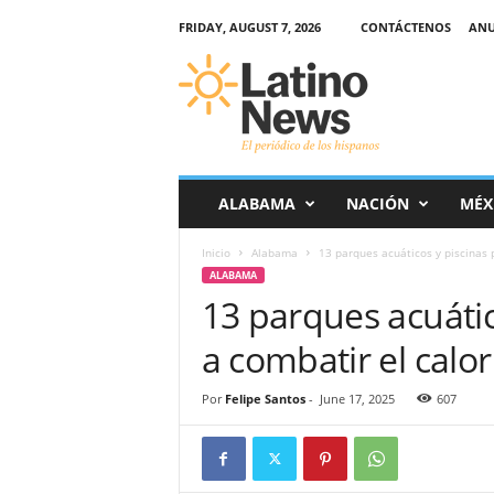
FRIDAY, AUGUST 7, 2026
CONTÁCTENOS
ANU
L
a
t
i
n
o
-
ALABAMA
NACIÓN
MÉX
N
e
Inicio
Alabama
13 parques acuáticos y piscinas p
w
ALABAMA
s
13 parques acuátic
–
E
a combatir el calo
l
p
e
Por
Felipe Santos
-
June 17, 2025
607
r
i
ó
d