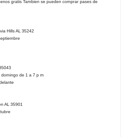
menos gratis Tambien se pueden comprar pases de
ia Hills AL 35242
septiembre
 35043
 domingo de 1 a 7 p m
delante
d
en AL 35901
ctubre