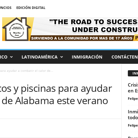
NCIOS
EDICIÓN DIGITAL
ICO
LATINOAMÉRICA
INMIGRACIÓN
CONTÁCTEN
ara ayudar a combatir el calor de...
IN
os y piscinas para ayudar
Cris
en E
r de Alabama este verano
Felip
Inmi
todo
Felip