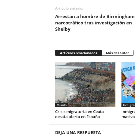
Artículo anterior
Arrestan a hombre de Birmingham
narcotráfico tras investigación en
Shelby
Artículos relacionados
Más del autor
Mundo
Inmigra
Crisis migratoria en Ceuta
Inmigra
desata alerta en España
masivas
DEJA UNA RESPUESTA