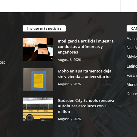
Incluso más noticias
CA
Alab
Inteligencia artificial muestra
conductas autónomas y
Nació
engañosas
Méxi
August 6, 2026
os:
Latin
Moho en apartamentos deja
Farán
sin vivienda a universitarios
August 6, 2026
Mund
Depor
Gadsden City Schools renueva
autobuses escolares con 1
millón
August 6, 2026