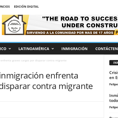
NCIOS
EDICIÓN DIGITAL
ICO
LATINOAMÉRICA
INMIGRACIÓN
CONTÁCTEN
 enfrenta graves cargos por disparar contra migrante
IN
 inmigración enfrenta
Cris
en E
disparar contra migrante
Felip
Inmi
todo
Felip