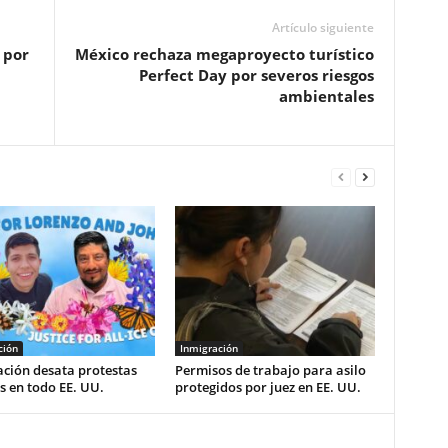
Artículo siguiente
 por
México rechaza megaproyecto turístico
Perfect Day por severos riesgos
ambientales
ción
Inmigración
ción desata protestas
Permisos de trabajo para asilo
 en todo EE. UU.
protegidos por juez en EE. UU.