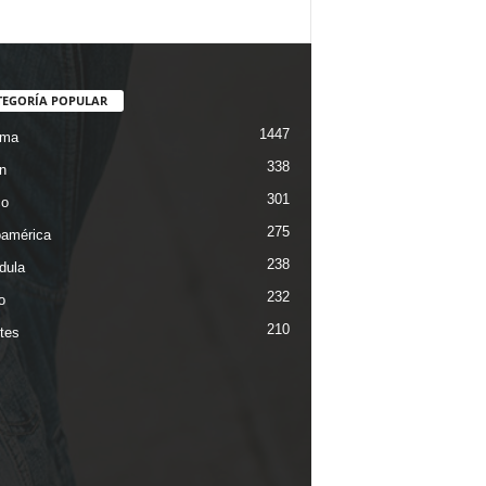
TEGORÍA POPULAR
1447
ama
338
n
301
co
275
oamérica
238
dula
232
o
210
tes