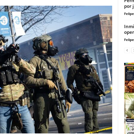
Perm
por 
Felip
Inmi
oper
Felip