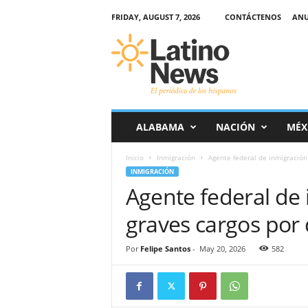
FRIDAY, AUGUST 7, 2026
CONTÁCTENOS
ANU
L
a
t
i
n
o
-
ALABAMA
NACIÓN
MÉX
N
e
Inicio
Inmigración
Agente federal de inmigración
w
INMIGRACIÓN
s
Agente federal de
–
E
graves cargos por 
l
p
e
Por
Felipe Santos
-
May 20, 2026
582
r
i
ó
d