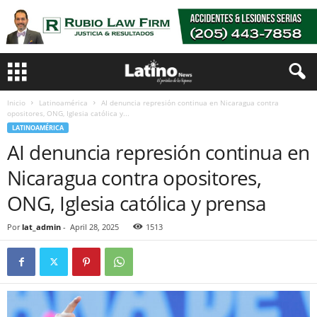
Inicio
Latinoamérica
AI denuncia represión continua en Nicaragua contra
opositores, ONG, Iglesia católica y...
LATINOAMÉRICA
AI denuncia represión continua en
Nicaragua contra opositores,
ONG, Iglesia católica y prensa
Por
lat_admin
-
April 28, 2025
1513