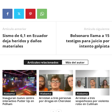
Artículo anterior
Artículo siguiente
Sismo de 6,1 en Ecuador
Bolsonaro llama a 15
deja heridos y daños
testigos para juicio por
materiales
intento golpista
Artículos relacionados
Más del autor
Alabama
Alabama
Alabama
Inauguran nuevo centro
Arrestan a tres personas
Arrestan a tres
interactivo Putter Up en
por drogas en Cherokee
sospechosos por violento
Pelham
robo en Cullman