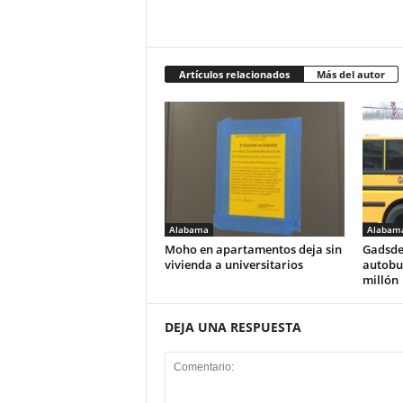
Artículos relacionados
Más del autor
Alabama
Alabam
Moho en apartamentos deja sin
Gadsde
vivienda a universitarios
autobus
millón
DEJA UNA RESPUESTA