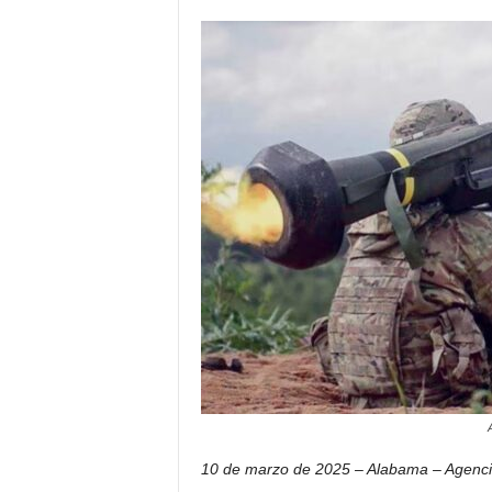
i
c
o
d
e
l
o
s
h
i
s
p
a
n
o
s
10 de marzo de 2025 – Alabama – Agenci