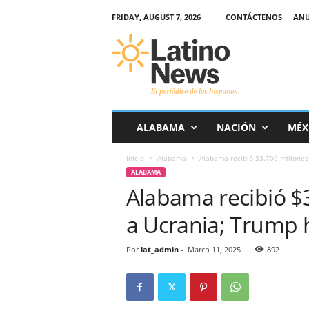
FRIDAY, AUGUST 7, 2026
CONTÁCTENOS
ANU
L
a
t
i
n
o
-
ALABAMA
NACIÓN
MÉX
N
e
Inicio
Alabama
Alabama recibió $3.700 millones
w
ALABAMA
s
Alabama recibió $
–
E
a Ucrania; Trump 
l
p
e
Por
lat_admin
-
March 11, 2025
892
r
i
ó
d