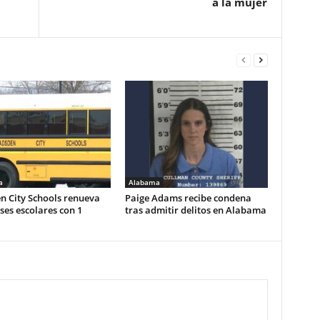
a la mujer
a
Alabama
n City Schools renueva
Paige Adams recibe condena
es escolares con 1
tras admitir delitos en Alabama