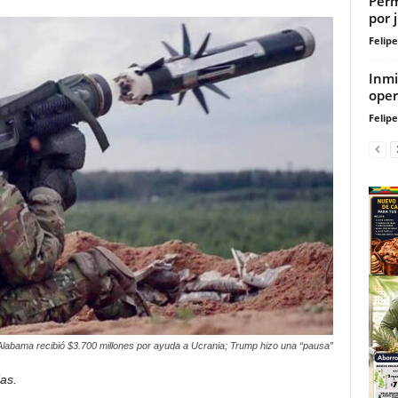
Perm
por 
Felip
Inmi
oper
Felip
Alabama recibió $3.700 millones por ayuda a Ucrania; Trump hizo una “pausa”
as.