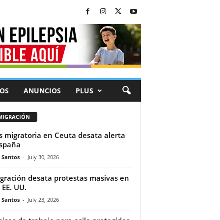
OS
ANUNCIOS
PLUS
MIGRACIÓN
is migratoria en Ceuta desata alerta
spaña
e Santos
-
July 30, 2026
gración desata protestas masivas en
 EE. UU.
e Santos
-
July 23, 2026