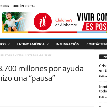
NCIOS
EDICIÓN DIGITAL
ICO
LATINOAMÉRICA
INMIGRACIÓN
CONTÁCTEN
 por ayuda a Ucrania; Trump hizo una “pausa”
IN
3.700 millones por ayuda
Cris
en E
hizo una “pausa”
Felip
Inmi
todo
Felip