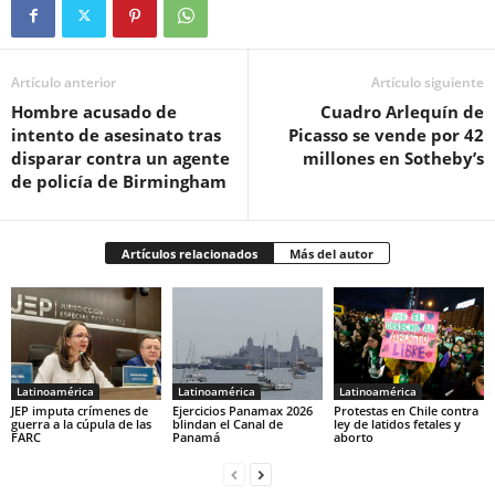
Artículo anterior
Artículo siguiente
Hombre acusado de
Cuadro Arlequín de
intento de asesinato tras
Picasso se vende por 42
disparar contra un agente
millones en Sotheby’s
de policía de Birmingham
Artículos relacionados
Más del autor
Latinoamérica
Latinoamérica
Latinoamérica
JEP imputa crímenes de
Ejercicios Panamax 2026
Protestas en Chile contra
guerra a la cúpula de las
blindan el Canal de
ley de latidos fetales y
FARC
Panamá
aborto