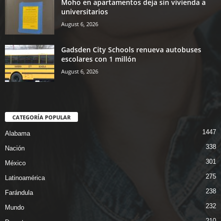
Moho en apartamentos deja sin vivienda a
universitarios
August 6, 2026
Gadsden City Schools renueva autobuses
escolares con 1 millón
August 6, 2026
CATEGORÍA POPULAR
1447
Alabama
338
Nación
301
México
275
Latinoamérica
238
Farándula
232
Mundo
210