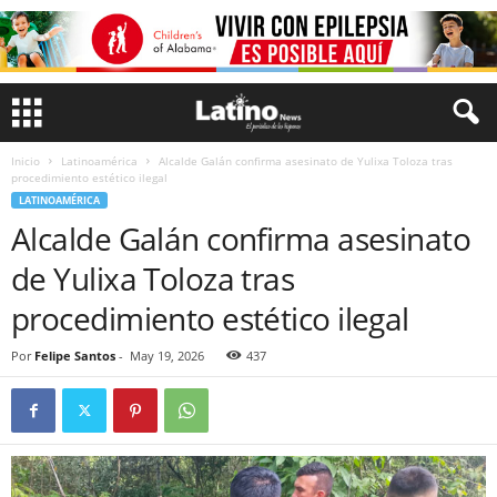
Inicio
Latinoamérica
Alcalde Galán confirma asesinato de Yulixa Toloza tras
procedimiento estético ilegal
LATINOAMÉRICA
Alcalde Galán confirma asesinato
de Yulixa Toloza tras
procedimiento estético ilegal
Por
Felipe Santos
-
May 19, 2026
437