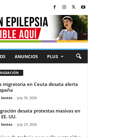
OS
ANUNCIOS
PLUS
MIGRACIÓN
is migratoria en Ceuta desata alerta
spaña
e Santos
-
July 30, 2026
gración desata protestas masivas en
 EE. UU.
e Santos
-
July 23, 2026