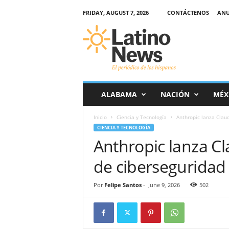
FRIDAY, AUGUST 7, 2026
CONTÁCTENOS
ANU
L
a
t
i
n
o
-
ALABAMA
NACIÓN
MÉX
N
e
Inicio
Ciencia y Tecnología
Anthropic lanza Clau
w
CIENCIA Y TECNOLOGÍA
s
Anthropic lanza C
–
E
de ciberseguridad
l
p
e
Por
Felipe Santos
-
June 9, 2026
502
r
i
ó
d