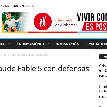
NCIOS
EDICIÓN DIGITAL
ICO
LATINOAMÉRICA
INMIGRACIÓN
CONTÁCTEN
de Fable 5 con defensas de ciberseguridad
IN
laude Fable 5 con defensas
Cris
en E
Felip
Inmi
todo
Felip