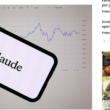
Perm
por 
Felip
Inmi
oper
Felip