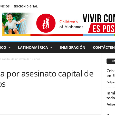
NCIOS
EDICIÓN DIGITAL
ICO
LATINOAMÉRICA
INMIGRACIÓN
CONTÁCTEN
o capital de un joven de 18 años
IN
 por asesinato capital de
Cris
en E
os
Felip
Inmi
todo
Felip