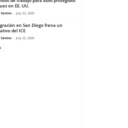
isos de trabajo para asilo protegidos
juez en EE. UU.
e Santos
-
July 22, 2026
gración en San Diego frena un
ativo del ICE
e Santos
-
July 22, 2026