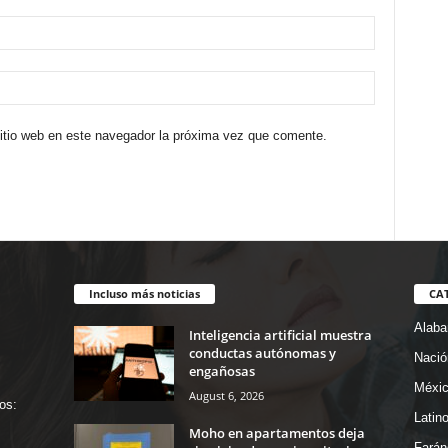
sitio web en este navegador la próxima vez que comente.
Incluso más noticias
CA
Alab
Inteligencia artificial muestra
conductas autónomas y
Nació
engañosas
Méxi
August 6, 2026
os:
Latin
Moho en apartamentos deja
Farán