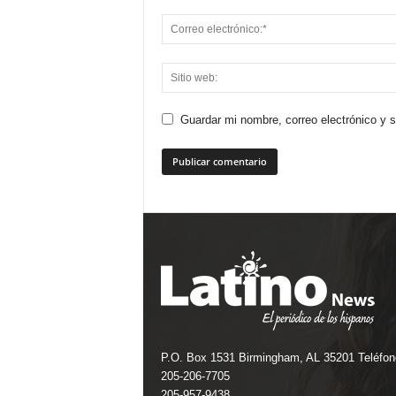
Guardar mi nombre, correo electrónico y 
P.O. Box 1531 Birmingham, AL 35201 Teléfon
205-206-7705
205-957-9438