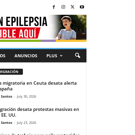
OS
ANUNCIOS
PLUS
MIGRACIÓN
is migratoria en Ceuta desata alerta
spaña
e Santos
-
July 30, 2026
gración desata protestas masivas en
 EE. UU.
e Santos
-
July 23, 2026