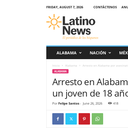
FRIDAY, AUGUST 7, 2026
CONTÁCTENOS
ANU
L
a
t
i
n
o
-
ALABAMA
NACIÓN
MÉX
N
e
Inicio
Alabama
Arresto en Alabama por asesinat
w
ALABAMA
s
Arresto en Alabama
–
E
un joven de 18 añ
l
p
e
Por
Felipe Santos
-
June 26, 2026
418
r
i
ó
d