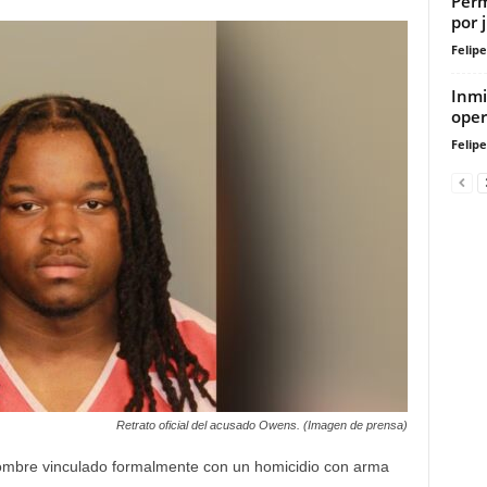
Perm
por 
Felip
Inmi
oper
Felip
Retrato oficial del acusado Owens. (Imagen de prensa)
ombre vinculado formalmente con un homicidio con arma