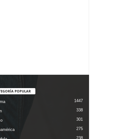
TEGORÍA POPULAR
1447
ama
338
n
301
co
275
oamérica
238
dula