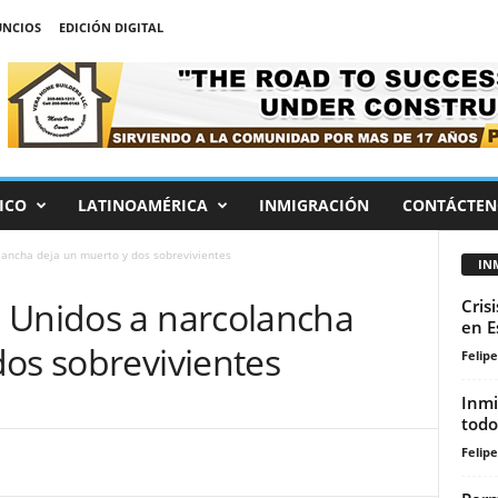
NCIOS
EDICIÓN DIGITAL
ICO
LATINOAMÉRICA
INMIGRACIÓN
CONTÁCTEN
ancha deja un muerto y dos sobrevivientes
IN
 Unidos a narcolancha
Cris
en E
dos sobrevivientes
Felip
Inmi
todo
Felip