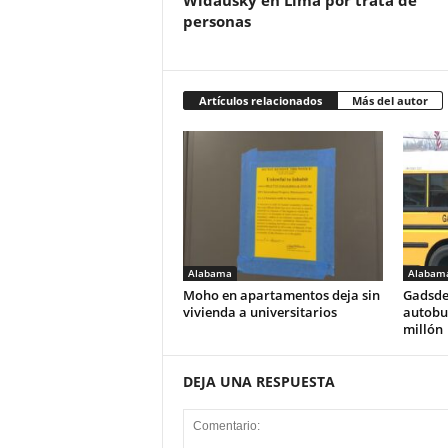
Widausky en Lima por trata de
personas
Artículos relacionados
Más del autor
Alabama
Alabam
Moho en apartamentos deja sin
Gadsde
vivienda a universitarios
autobus
millón
DEJA UNA RESPUESTA