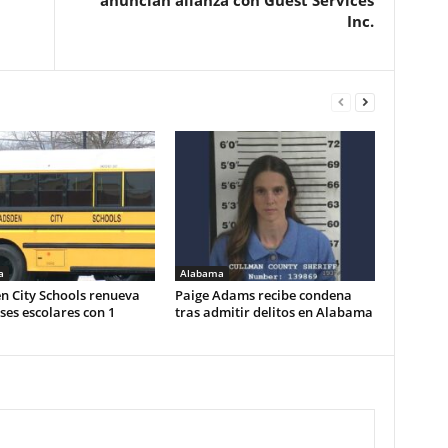
anuncian alianza con Guest Services
Inc.
a
Alabama
n City Schools renueva
Paige Adams recibe condena
es escolares con 1
tras admitir delitos en Alabama