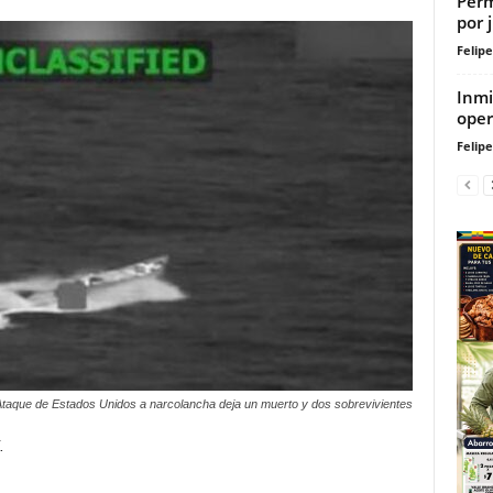
Perm
por 
Felip
Inmi
oper
Felip
taque de Estados Unidos a narcolancha deja un muerto y dos sobrevivientes
.