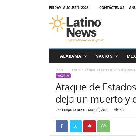
FRIDAY, AUGUST 7, 2026
CONTÁCTENOS
ANU
L
a
t
i
n
o
-
ALABAMA
NACIÓN
MÉX
N
e
Inicio
Nación
Ataque de Estados Unidos a narcol
w
NACIÓN
s
Ataque de Estados
–
E
deja un muerto y 
l
p
e
Por
Felipe Santos
-
May 26, 2026
553
r
i
ó
d