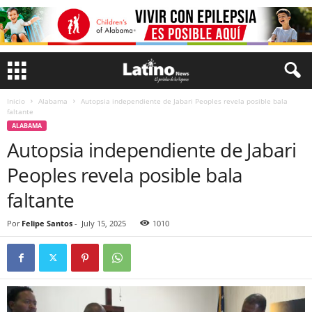
Inicio
Alabama
Autopsia independiente de Jabari Peoples revela posible bala
faltante
ALABAMA
Autopsia independiente de Jabari
Peoples revela posible bala
faltante
Por
Felipe Santos
-
July 15, 2025
1010