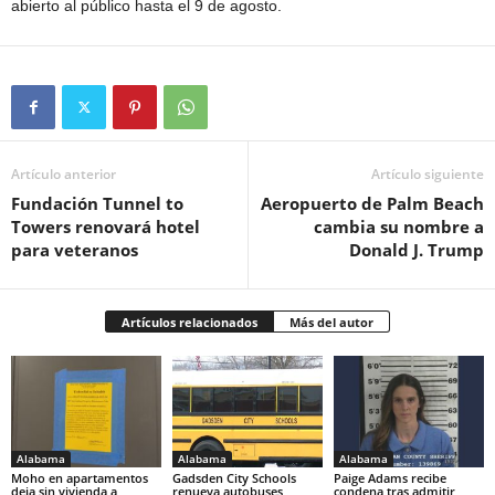
abierto al público hasta el 9 de agosto.
Artículo anterior
Artículo siguiente
Fundación Tunnel to
Aeropuerto de Palm Beach
Towers renovará hotel
cambia su nombre a
para veteranos
Donald J. Trump
Artículos relacionados
Más del autor
Alabama
Alabama
Alabama
Moho en apartamentos
Gadsden City Schools
Paige Adams recibe
deja sin vivienda a
renueva autobuses
condena tras admitir