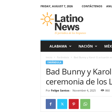
FRIDAY, AUGUST 7, 2026
CONTÁCTENOS
ANU
L
a
t
i
n
o
-
ALABAMA
NACIÓN
MÉX
N
e
Inicio
Farándula
Bad Bunny y Karol G actuarán en
w
FARÁNDULA
s
Bad Bunny y Karol
–
E
ceremonia de los
l
p
e
Por
Felipe Santos
-
November 4, 2025
860
r
i
ó
d