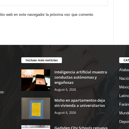
sitio web en este navegador la próxima vez que comente.
Incluso más noticias
CA
Alab
Inteligencia artificial muestra
conductas autónomas y
Nació
engañosas
Méxi
August 6, 2026
os:
Latin
Moho en apartamentos deja
Farán
sin vivienda a universitarios
August 6, 2026
Mund
Depor
Gadsden City Schools renueva