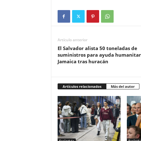
Artículo anterior
El Salvador alista 50 toneladas de
suministros para ayuda humanitar
Jamaica tras huracán
Artículos relacionados
Más del autor
Farándula
Farándu