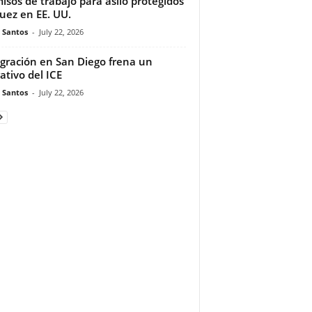
isos de trabajo para asilo protegidos
juez en EE. UU.
e Santos
-
July 22, 2026
gración en San Diego frena un
ativo del ICE
e Santos
-
July 22, 2026