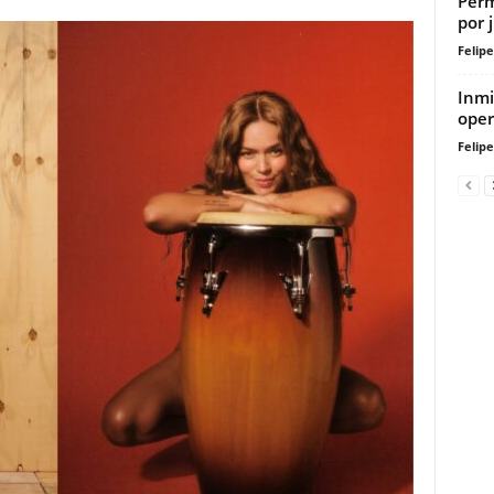
Perm
por 
Felip
Inmi
oper
Felip