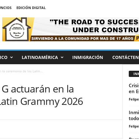
NCIOS
EDICIÓN DIGITAL
ICO
LATINOAMÉRICA
INMIGRACIÓN
CONTÁCTEN
 la ceremonia de los Latin...
IN
 G actuarán en la
Cris
en E
 Latin Grammy 2026
Felip
Inmi
todo
Felip