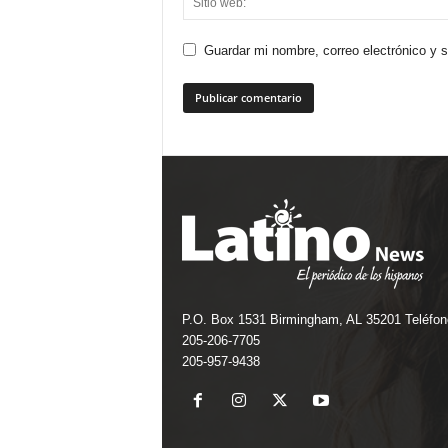
Guardar mi nombre, correo electrónico y 
P.O. Box 1531 Birmingham, AL 35201 Teléfon
205-206-7705
205-957-9438