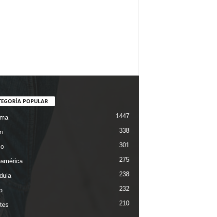
TEGORÍA POPULAR
1447
ama
338
n
301
co
275
oamérica
238
dula
232
o
210
tes