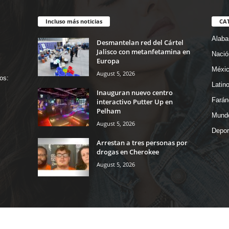
Incluso más noticias
CA
Alab
Desmantelan red del Cártel
Jalisco con metanfetamina en
Nació
Europa
Méxi
August 5, 2026
os:
Latin
Inauguran nuevo centro
Farán
interactivo Putter Up en
Pelham
Mund
August 5, 2026
Depor
Arrestan a tres personas por
drogas en Cherokee
August 5, 2026