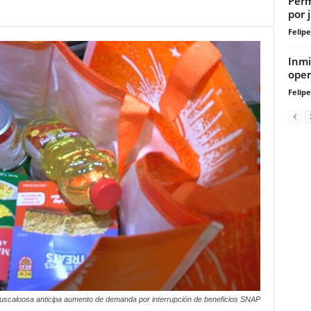
Perm
por 
Felip
Inmi
oper
Felip
uscaloosa anticipa aumento de demanda por interrupción de beneficios SNAP