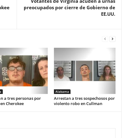
Votantes de Virginia acuden a urnas
okee
preocupados por cierre de Gobierno de
EE.UU.
a
Alabama
n a tres personas por
Arrestan a tres sospechosos por
 en Cherokee
violento robo en Cullman