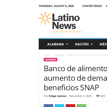
THURSDAY, AUGUST 6, 2026
CONTÁCTENOS
L
a
t
i
n
o
-
ALABAMA
NACIÓN
MÉX
N
e
Inicio
Alabama
Banco de alimentos de Tuscaloos
w
ALABAMA
s
Banco de alimento
–
E
aumento de deman
l
p
beneficios SNAP
e
r
Por
Felipe Santos
-
November 4, 2025
633
i
ó
d