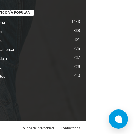
TEGORÍA POPULAR
1443
ama
338
n
301
co
275
oamérica
237
dula
229
o
210
tes
Política de privacidad
Contáctenos