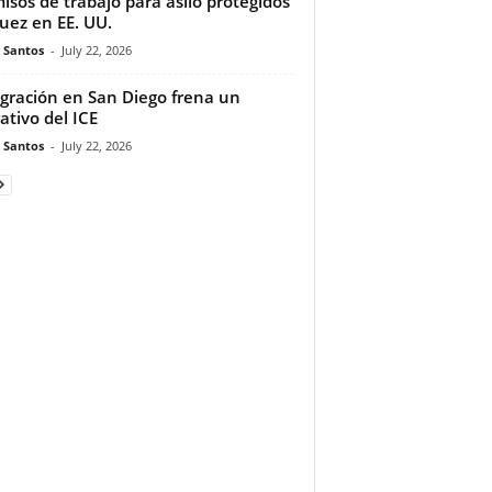
isos de trabajo para asilo protegidos
juez en EE. UU.
e Santos
-
July 22, 2026
gración en San Diego frena un
ativo del ICE
e Santos
-
July 22, 2026