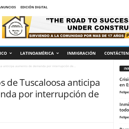
ANUNCIOS
EDICIÓN DIGITAL
ICO
LATINOAMÉRICA
INMIGRACIÓN
CONTÁCTEN
a anticipa aumento de demanda por interrupción de...
IN
s de Tuscaloosa anticipa
Cris
en E
da por interrupción de
Felip
Inmi
todo
Felip