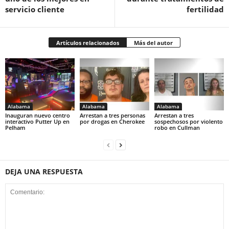
servicio cliente
fertilidad
Artículos relacionados
Más del autor
Alabama
Alabama
Alabama
Inauguran nuevo centro
Arrestan a tres personas
Arrestan a tres
interactivo Putter Up en
por drogas en Cherokee
sospechosos por violento
Pelham
robo en Cullman
DEJA UNA RESPUESTA