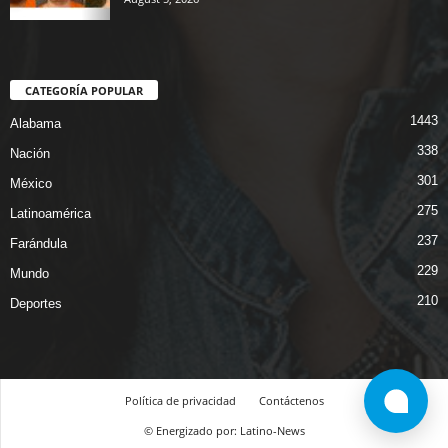
CATEGORÍA POPULAR
1443
Alabama
338
Nación
301
México
275
Latinoamérica
237
Farándula
229
Mundo
210
Deportes
Política de privacidad
Contáctenos
© Energizado por: Latino-News