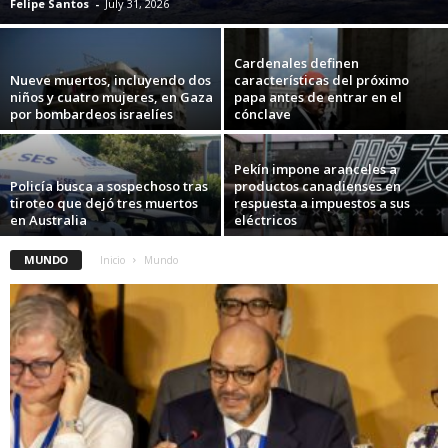
Felipe Santos
-
July 31, 2026
Cardenales definen
Nueve muertos, incluyendo dos
características del próximo
niños y cuatro mujeres, en Gaza
papa antes de entrar en el
por bombardeos israelíes
cónclave
Pekín impone aranceles a
Policía busca a sospechoso tras
productos canadienses en
tiroteo que dejó tres muertos
respuesta a impuestos a sus
en Australia
eléctricos
MUNDO
Inicio
Mundo