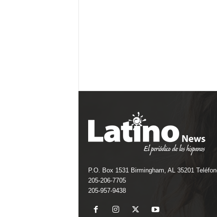
P.O. Box 1531 Birmingham, AL 35201 Teléfon
205-206-7705
205-957-9438