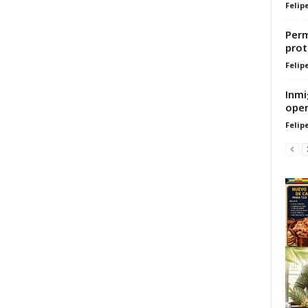
Felip
Perm
prot
Felip
Inmi
oper
Felip