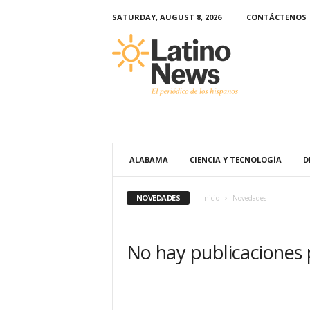
SATURDAY, AUGUST 8, 2026
CONTÁCTENOS
L
a
t
i
n
o
-
N
e
ALABAMA
CIENCIA Y TECNOLOGÍA
D
w
s
–
NOVEDADES
Inicio
Novedades
E
l
p
No hay publicaciones
e
r
i
ó
d