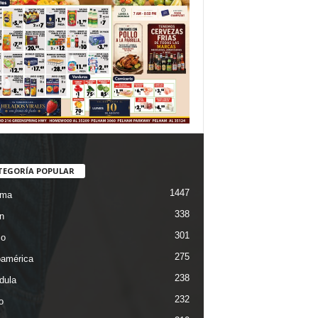
TEGORÍA POPULAR
1447
ama
338
n
301
co
275
oamérica
238
dula
232
o