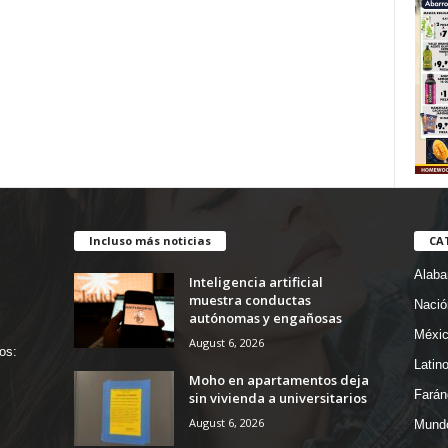
Incluso más noticias
CA
Alab
Inteligencia artificial
muestra conductas
Nació
autónomas y engañosas
Méxi
August 6, 2026
os:
Latin
Moho en apartamentos deja
Farán
sin vivienda a universitarios
August 6, 2026
Mund