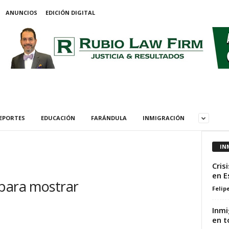
ANUNCIOS
EDICIÓN DIGITAL
EPORTES
EDUCACIÓN
FARÁNDULA
INMIGRACIÓN
IN
Cris
en E
 para mostrar
Felip
Inmi
en t