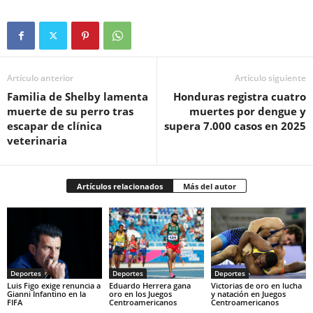
Artículo anterior
Artículo siguiente
Familia de Shelby lamenta
Honduras registra cuatro
muerte de su perro tras
muertes por dengue y
escapar de clínica
supera 7.000 casos en 2025
veterinaria
Artículos relacionados
Más del autor
Deportes
Deportes
Deportes
Luis Figo exige renuncia a
Eduardo Herrera gana
Victorias de oro en lucha
Gianni Infantino en la
oro en los Juegos
y natación en Juegos
FIFA
Centroamericanos
Centroamericanos