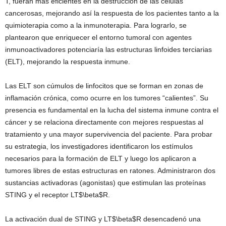
T, fueran más eficientes en la destrucción de las células
cancerosas, mejorando así la respuesta de los pacientes tanto a la
quimioterapia como a la inmunoterapia. Para lograrlo, se
plantearon que enriquecer el entorno tumoral con agentes
inmunoactivadores potenciaría las estructuras linfoides terciarias
(ELT), mejorando la respuesta inmune.
Las ELT son cúmulos de linfocitos que se forman en zonas de
inflamación crónica, como ocurre en los tumores “calientes”. Su
presencia es fundamental en la lucha del sistema inmune contra el
cáncer y se relaciona directamente con mejores respuestas al
tratamiento y una mayor supervivencia del paciente. Para probar
su estrategia, los investigadores identificaron los estímulos
necesarios para la formación de ELT y luego los aplicaron a
tumores libres de estas estructuras en ratones. Administraron dos
sustancias activadoras (agonistas) que estimulan las proteínas
STING y el receptor LT$\beta$R.
La activación dual de STING y LT$\beta$R desencadenó una