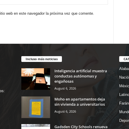
sitio web en este navegador la próxima vez que comente.
Incluso más noticias
CA
Alab
Inteligencia artificial muestra
conductas autónomas y
Nació
engañosas
Méxi
August 6, 2026
os:
Latin
Moho en apartamentos deja
Farán
sin vivienda a universitarios
August 6, 2026
Mund
Depor
Gadsden City Schools renueva