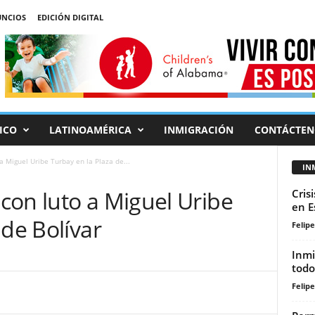
NCIOS
EDICIÓN DIGITAL
ICO
LATINOAMÉRICA
INMIGRACIÓN
CONTÁCTEN
 Miguel Uribe Turbay en la Plaza de...
IN
con luto a Miguel Uribe
Cris
en E
 de Bolívar
Felip
Inmi
todo
Felip