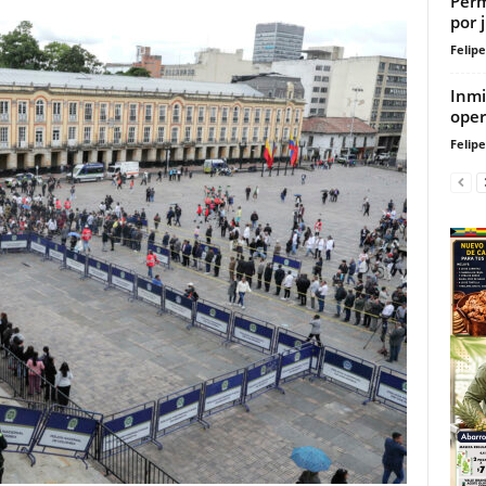
Perm
por 
Felip
Inmi
oper
Felip