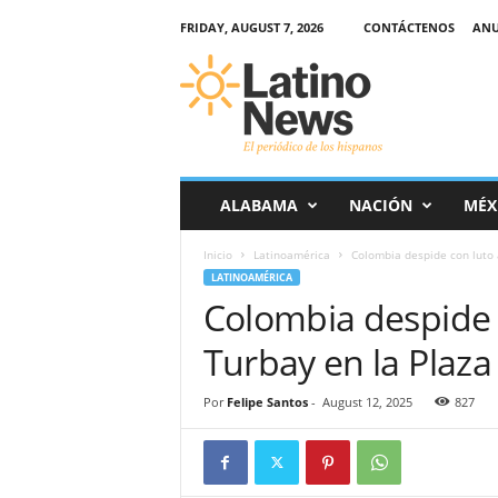
FRIDAY, AUGUST 7, 2026
CONTÁCTENOS
ANU
L
a
t
i
n
o
-
ALABAMA
NACIÓN
MÉX
N
e
Inicio
Latinoamérica
Colombia despide con luto a
w
LATINOAMÉRICA
s
Colombia despide 
–
E
Turbay en la Plaza
l
p
e
Por
Felipe Santos
-
August 12, 2025
827
r
i
ó
d