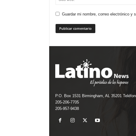
Guardar mi nombre, correo electrónico y 
P.O. Box 1531 Birmingham, AL 35201 Teléfon
205-206-7705
205-957-9438