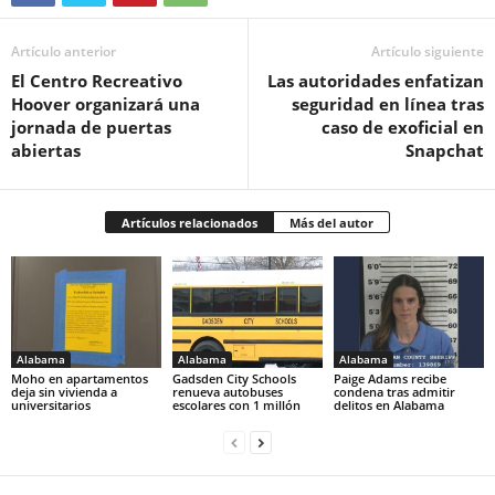
Artículo anterior
Artículo siguiente
El Centro Recreativo
Las autoridades enfatizan
Hoover organizará una
seguridad en línea tras
jornada de puertas
caso de exoficial en
abiertas
Snapchat
Artículos relacionados
Más del autor
Alabama
Alabama
Alabama
Moho en apartamentos
Gadsden City Schools
Paige Adams recibe
deja sin vivienda a
renueva autobuses
condena tras admitir
universitarios
escolares con 1 millón
delitos en Alabama