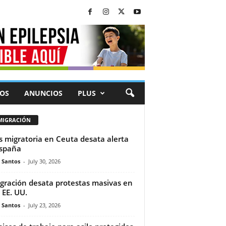
OS
ANUNCIOS
PLUS
MIGRACIÓN
is migratoria en Ceuta desata alerta
spaña
e Santos
-
July 30, 2026
gración desata protestas masivas en
 EE. UU.
e Santos
-
July 23, 2026