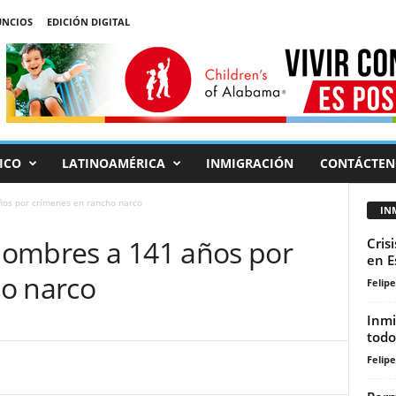
NCIOS
EDICIÓN DIGITAL
ICO
LATINOAMÉRICA
INMIGRACIÓN
CONTÁCTEN
os por crímenes en rancho narco
IN
hombres a 141 años por
Cris
en E
o narco
Felip
Inmi
todo
Felip