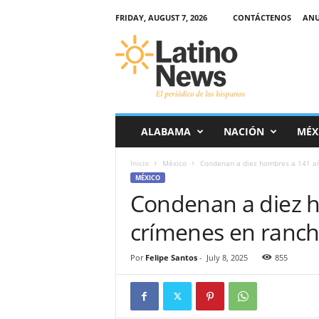
FRIDAY, AUGUST 7, 2026
CONTÁCTENOS
ANU
L
a
t
i
n
o
-
ALABAMA
NACIÓN
MÉX
N
e
Inicio
México
Condenan a diez hombres a 141 añ
w
MÉXICO
s
Condenan a diez 
–
E
crímenes en ranch
l
p
e
Por
Felipe Santos
-
July 8, 2025
855
r
i
ó
d