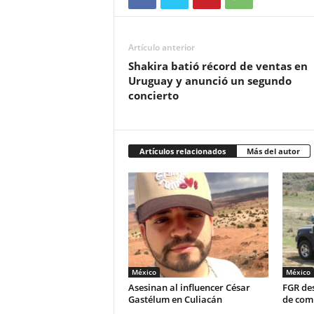
Artículo anterior
Shakira batió récord de ventas en
Uruguay y anunció un segundo
concierto
Artículos relacionados
Más del autor
México
México
Asesinan al influencer César
FGR des
Gastélum en Culiacán
de com