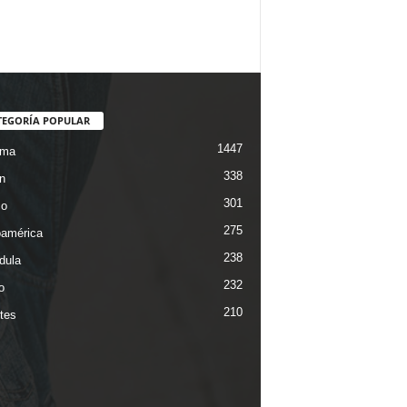
TEGORÍA POPULAR
1447
ama
338
n
301
co
275
oamérica
238
dula
232
o
210
tes