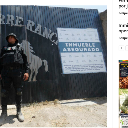
Perm
por 
Felip
Inmi
oper
Felip