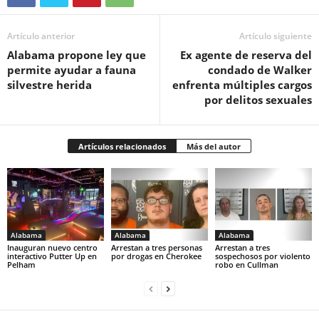
Artículo anterior
Artículo siguiente
Alabama propone ley que
Ex agente de reserva del
permite ayudar a fauna
condado de Walker
silvestre herida
enfrenta múltiples cargos
por delitos sexuales
Artículos relacionados
Más del autor
Alabama
Alabama
Alabama
Inauguran nuevo centro
Arrestan a tres personas
Arrestan a tres
interactivo Putter Up en
por drogas en Cherokee
sospechosos por violento
Pelham
robo en Cullman