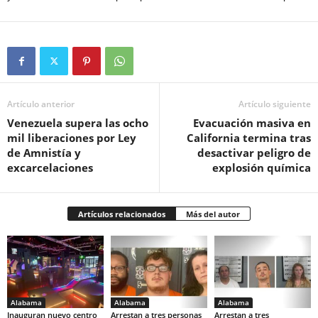
Artículo anterior
Artículo siguiente
Venezuela supera las ocho
Evacuación masiva en
mil liberaciones por Ley
California termina tras
de Amnistía y
desactivar peligro de
excarcelaciones
explosión química
Artículos relacionados
Más del autor
Alabama
Alabama
Alabama
Inauguran nuevo centro
Arrestan a tres personas
Arrestan a tres