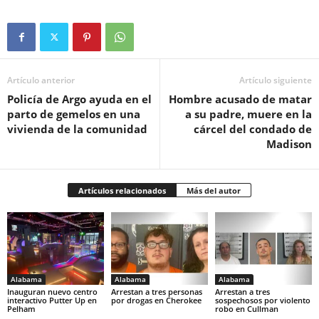
Artículo anterior
Artículo siguiente
Policía de Argo ayuda en el
Hombre acusado de matar
parto de gemelos en una
a su padre, muere en la
vivienda de la comunidad
cárcel del condado de
Madison
Artículos relacionados
Más del autor
Alabama
Alabama
Alabama
Inauguran nuevo centro
Arrestan a tres personas
Arrestan a tres
interactivo Putter Up en
por drogas en Cherokee
sospechosos por violento
Pelham
robo en Cullman