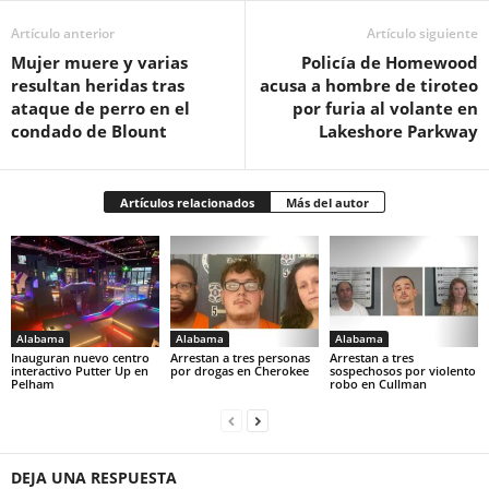
Artículo anterior
Artículo siguiente
Mujer muere y varias
Policía de Homewood
resultan heridas tras
acusa a hombre de tiroteo
ataque de perro en el
por furia al volante en
condado de Blount
Lakeshore Parkway
Artículos relacionados
Más del autor
Alabama
Alabama
Alabama
Inauguran nuevo centro
Arrestan a tres personas
Arrestan a tres
interactivo Putter Up en
por drogas en Cherokee
sospechosos por violento
Pelham
robo en Cullman
DEJA UNA RESPUESTA