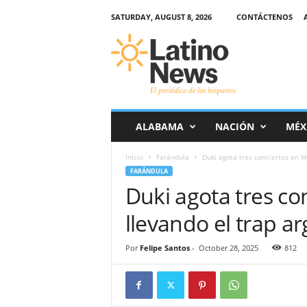
SATURDAY, AUGUST 8, 2026
CONTÁCTENOS
L
a
t
i
n
o
-
ALABAMA
NACIÓN
MÉX
N
e
Inicio
Farándula
Duki agota tres conciertos en Ma
w
FARÁNDULA
s
Duki agota tres co
–
E
llevando el trap ar
l
p
e
Por
Felipe Santos
-
October 28, 2025
812
r
i
ó
d