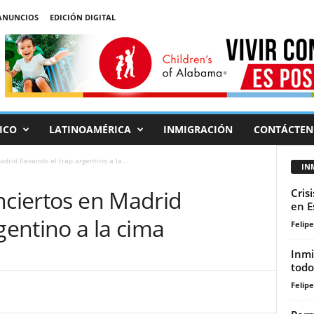
ANUNCIOS
EDICIÓN DIGITAL
ICO
LATINOAMÉRICA
INMIGRACIÓN
CONTÁCTEN
drid llevando el trap argentino a la...
IN
nciertos en Madrid
Cris
en E
gentino a la cima
Felip
Inmi
todo
Felip