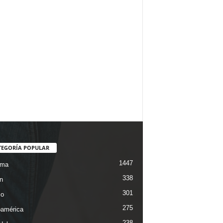
TEGORÍA POPULAR
1447
ama
338
n
301
co
275
oamérica
238