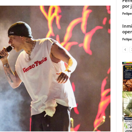
Perm
por 
Felip
Inmi
oper
Felip