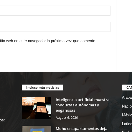
sitio web en este navegador la próxima vez que comente.
Incluso más noticias
CA
Alab
Inteligencia artificial muestra
conductas autónomas y
Nació
engañosas
Méxi
August 6, 2026
os:
Latin
Moho en apartamentos deja