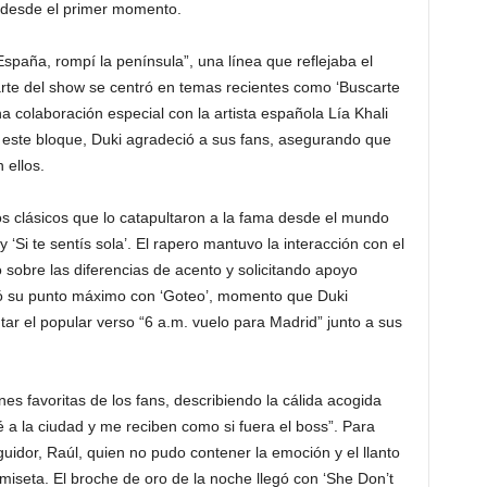
o desde el primer momento.
España, rompí la península”, una línea que reflejaba el
 parte del show se centró en temas recientes como ‘Buscarte
na colaboración especial con la artista española Lía Khali
zar este bloque, Duki agradeció a sus fans, asegurando que
 ellos.
los clásicos que lo catapultaron a la fama desde el mundo
y ‘Si te sentís sola’. El rapero mantuvo la interacción con el
 sobre las diferencias de acento y solicitando apoyo
zó su punto máximo con ‘Goteo’, momento que Duki
tar el popular verso “6 a.m. vuelo para Madrid” junto a sus
ones favoritas de los fans, describiendo la cálida acogida
é a la ciudad y me reciben como si fuera el boss”. Para
guidor, Raúl, quien no pudo contener la emoción y el llanto
camiseta. El broche de oro de la noche llegó con ‘She Don’t