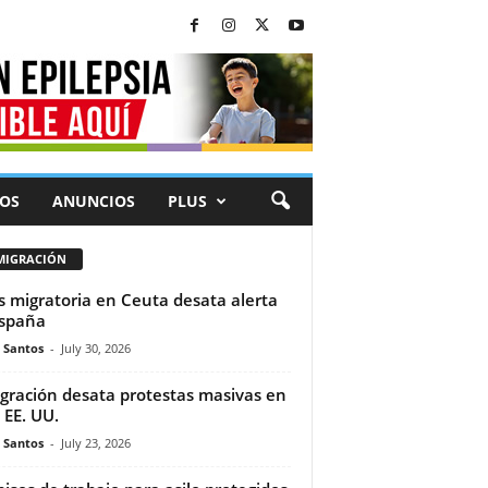
OS
ANUNCIOS
PLUS
MIGRACIÓN
is migratoria en Ceuta desata alerta
spaña
e Santos
-
July 30, 2026
gración desata protestas masivas en
 EE. UU.
e Santos
-
July 23, 2026