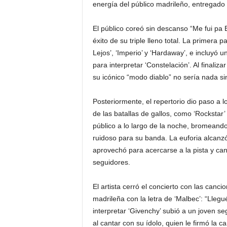
energía del público madrileño, entregad
El público coreó sin descanso “Me fui pa 
éxito de su triple lleno total. La primera
Lejos’, ‘Imperio’ y ‘Hardaway’, e incluyó u
para interpretar ‘Constelación’. Al finali
su icónico “modo diablo” no sería nada sin
Posteriormente, el repertorio dio paso a 
de las batallas de gallos, como ‘Rockstar’ 
público a lo largo de la noche, bromeando
ruidoso para su banda. La euforia alcan
aprovechó para acercarse a la pista y can
seguidores.
El artista cerró el concierto con las canci
madrileña con la letra de ‘Malbec’: “Llegu
interpretar ‘Givenchy’ subió a un joven se
al cantar con su ídolo, quien le firmó la 