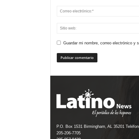
Guardar mi nombre, correo electrónico y 
P.O. Box 1531 Birmingham, AL 35201 Teléfon
205-206-7705