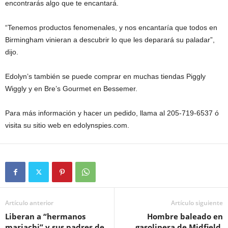
encontrarás algo que te encantará.
“Tenemos productos fenomenales, y nos encantaría que todos en
Birmingham vinieran a descubrir lo que les deparará su paladar”,
dijo.
Edolyn’s también se puede comprar en muchas tiendas Piggly
Wiggly y en Bre’s Gourmet en Bessemer.
Para más información y hacer un pedido, llama al 205-719-6537 ó
visita su sitio web en edolynspies.com.
Artículo anterior
Artículo siguiente
Liberan a “hermanos
Hombre baleado en
mariachi” y sus padres de
gasolinera de Midfield,