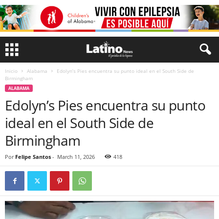
Inicio
Alabama
Edolyn’s Pies encuentra su punto ideal en el South Side de
Birmingham
ALABAMA
Edolyn’s Pies encuentra su punto
ideal en el South Side de
Birmingham
Por
Felipe Santos
-
March 11, 2026
418