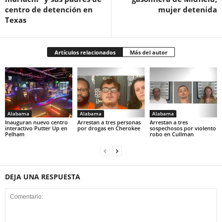
centro de detención en
mujer detenida
Texas
Artículos relacionados
Más del autor
Alabama
Alabama
Alabama
Inauguran nuevo centro
Arrestan a tres personas
Arrestan a tres
interactivo Putter Up en
por drogas en Cherokee
sospechosos por violento
Pelham
robo en Cullman
DEJA UNA RESPUESTA