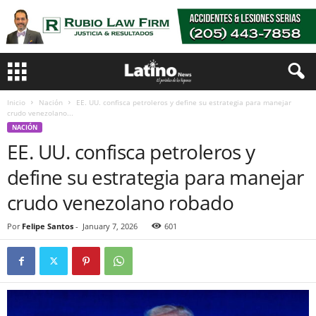
Inicio
Nación
EE. UU. confisca petroleros y define su estrategia para manejar
crudo venezolano...
NACIÓN
EE. UU. confisca petroleros y
define su estrategia para manejar
crudo venezolano robado
Por
Felipe Santos
-
January 7, 2026
601