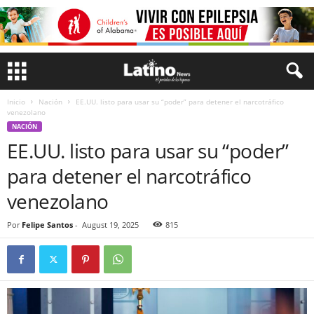
Inicio
Nación
EE.UU. listo para usar su “poder” para detener el narcotráfico
venezolano
NACIÓN
EE.UU. listo para usar su “poder”
para detener el narcotráfico
venezolano
Por
Felipe Santos
-
August 19, 2025
815