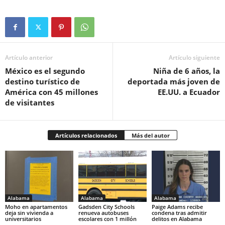
Artículo anterior
Artículo siguiente
México es el segundo
Niña de 6 años, la
destino turístico de
deportada más joven de
América con 45 millones
EE.UU. a Ecuador
de visitantes
Artículos relacionados
Más del autor
Alabama
Alabama
Alabama
Moho en apartamentos
Gadsden City Schools
Paige Adams recibe
deja sin vivienda a
renueva autobuses
condena tras admitir
universitarios
escolares con 1 millón
delitos en Alabama