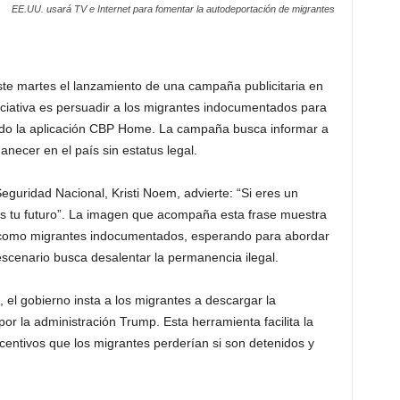
EE.UU. usará TV e Internet para fomentar la autodeportación de migrantes
te martes el lanzamiento de una campaña publicitaria en
 iniciativa es persuadir a los migrantes indocumentados para
ando la aplicación CBP Home. La campaña busca informar a
necer en el país sin estatus legal.
eguridad Nacional, Kristi Noem, advierte: “Si eres un
 es tu futuro”. La imagen que acompaña esta frase muestra
os como migrantes indocumentados, esperando para abordar
escenario busca desalentar la permanencia ilegal.
, el gobierno insta a los migrantes a descargar la
r la administración Trump. Esta herramienta facilita la
centivos que los migrantes perderían si son detenidos y