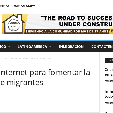
NCIOS
EDICIÓN DIGITAL
ICO
LATINOAMÉRICA
INMIGRACIÓN
CONTÁCTEN
ra fomentar la autodeportación de migrantes
IN
Internet para fomentar la
Cris
en E
e migrantes
Felip
Inmi
todo
Felip