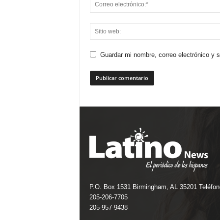
Guardar mi nombre, correo electrónico y 
P.O. Box 1531 Birmingham, AL 35201 Teléfon
205-206-7705
205-957-9438