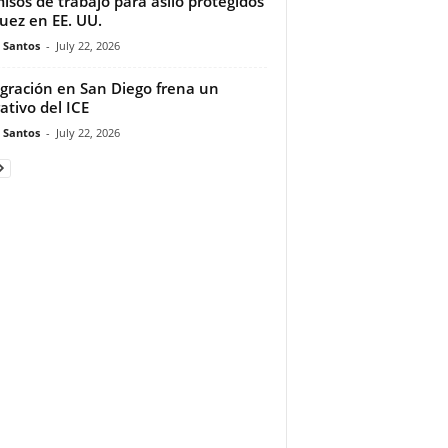
isos de trabajo para asilo protegidos
juez en EE. UU.
e Santos
-
July 22, 2026
gración en San Diego frena un
ativo del ICE
e Santos
-
July 22, 2026