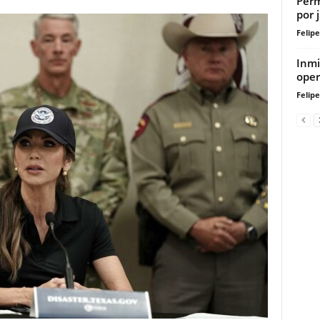
Perm
por 
Felip
Inmi
oper
Felip