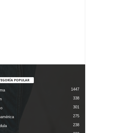
TEGORÍA POPULAR
1447
ama
338
n
301
co
275
oamérica
238
dula