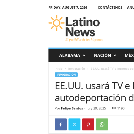
FRIDAY, AUGUST 7, 2026
CONTÁCTENOS
ANU
L
a
t
i
n
o
-
ALABAMA
NACIÓN
MÉX
N
e
Inicio
Inmigración
EE.UU. usará TV e Internet pa
w
INMIGRACIÓN
s
EE.UU. usará TV e 
–
E
autodeportación d
l
p
e
Por
Felipe Santos
-
July 29, 2025
1190
r
i
ó
d