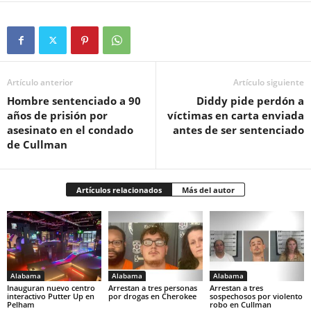
Artículo anterior
Artículo siguiente
Hombre sentenciado a 90
Diddy pide perdón a
años de prisión por
víctimas en carta enviada
asesinato en el condado
antes de ser sentenciado
de Cullman
Artículos relacionados
Más del autor
Alabama
Alabama
Alabama
Inauguran nuevo centro
Arrestan a tres personas
Arrestan a tres
interactivo Putter Up en
por drogas en Cherokee
sospechosos por violento
Pelham
robo en Cullman