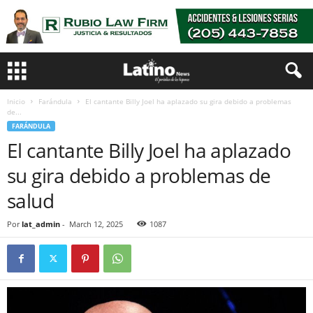
Inicio
Farándula
El cantante Billy Joel ha aplazado su gira debido a problemas
de...
FARÁNDULA
El cantante Billy Joel ha aplazado
su gira debido a problemas de
salud
Por
lat_admin
-
March 12, 2025
1087