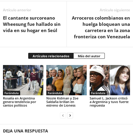
Artículo anterior
Artículo siguiente
El cantante surcoreano
Arroceros colombianos en
Wheesung fue hallado sin
huelga bloquean una
vida en su hogar en Seúl
carretera en la zona
fronteriza con Venezuela
Artículos relacionados
Más del autor
Farándula
Farándula
Farándula
Rosalía en Argentina
Nicole Kidman y Zoe
Samuel L. Jackson criticó
genera tendencia por
Saldaña brillan en
a Argentina y tuvo fuerte
cantos políticos
estreno de Lioness
respuesta
DEJA UNA RESPUESTA