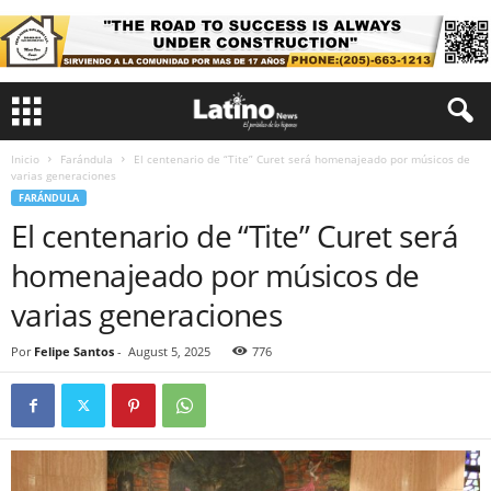
Inicio
Farándula
El centenario de “Tite” Curet será homenajeado por músicos de
varias generaciones
FARÁNDULA
El centenario de “Tite” Curet será
homenajeado por músicos de
varias generaciones
Por
Felipe Santos
-
August 5, 2025
776