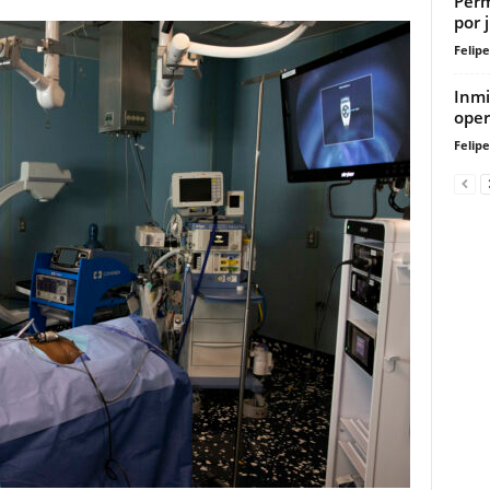
Perm
por 
Felip
Inmi
oper
Felip