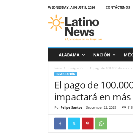
WEDNESDAY, AUGUST 5, 2026
CONTÁCTENOS
L
a
t
i
n
o
-
ALABAMA
NACIÓN
MÉX
N
e
Inicio
Inmigración
El pago de 100.000 dólares po
w
INMIGRACIÓN
s
El pago de 100.000
–
E
impactará en más 
l
p
e
Por
Felipe Santos
-
September 22, 2025
118
r
i
ó
d