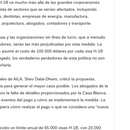
H-1B va mucho más allá de las grandes corporaciones
ista de sectores que se verían afectados, incluyendo
es, dentistas, empresas de energía, manufactura,
ra, arquitectura, abogados, contadores y transporte.
s y las organizaciones sin fines de lucro, que a menudo
adores, serán las más perjudicadas por esta medida. La
 asumir el costo de 100.000 dólares por cada visa H-1B
bogado, los verdaderos perdedores de esta política no son
eñarla.
s de AILA, Shev Dalal-Dheini, criticó la propuesta,
a para generar el mayor caos posible. Los abogados de la
por la falta de detalles proporcionados por la Casa Blanca,
r exentos del pago y cómo se implementará la medida. La
upiera cómo realizar el pago o qué se considera una “nueva
cido un límite anual de 65.000 visas H-1B, con 20.000