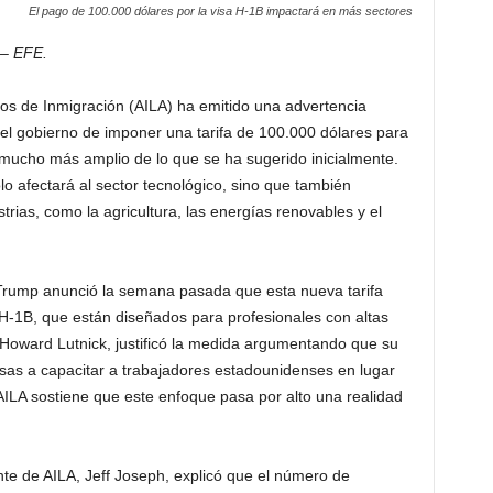
El pago de 100.000 dólares por la visa H-1B impactará en más sectores
 – EFE.
s de Inmigración (AILA) ha emitido una advertencia
el gobierno de imponer una tarifa de 100.000 dólares para
mucho más amplio de lo que se ha sugerido inicialmente.
o afectará al sector tecnológico, sino que también
trias, como la agricultura, las energías renovables y el
 Trump anunció la semana pasada que esta nueva tarifa
 H-1B, que están diseñados para profesionales con altas
, Howard Lutnick, justificó la medida argumentando que su
sas a capacitar a trabajadores estadounidenses en lugar
AILA sostiene que este enfoque pasa por alto una realidad
nte de AILA, Jeff Joseph, explicó que el número de