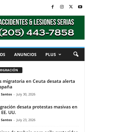
OS
ANUNCIOS
PLUS
MIGRACIÓN
is migratoria en Ceuta desata alerta
spaña
e Santos
-
July 30, 2026
gración desata protestas masivas en
 EE. UU.
e Santos
-
July 23, 2026