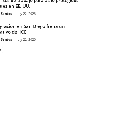
isos de trabajo para asilo protegidos
juez en EE. UU.
e Santos
-
July 22, 2026
gración en San Diego frena un
ativo del ICE
e Santos
-
July 22, 2026