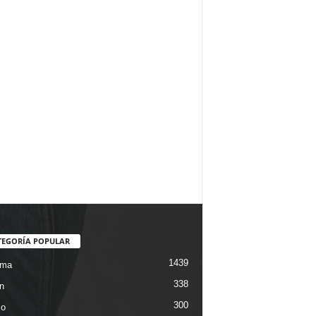
TEGORÍA POPULAR
1439
ama
338
n
300
co