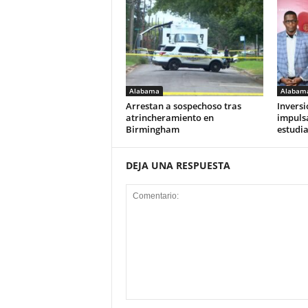
Alabama
Alabam
Arrestan a sospechoso tras
Inversi
atrincheramiento en
impulsa
Birmingham
estudia
DEJA UNA RESPUESTA