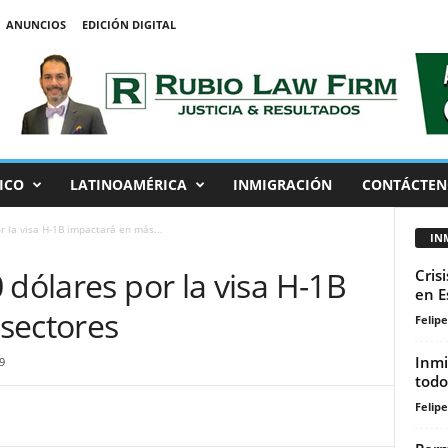
ANUNCIOS
EDICIÓN DIGITAL
ICO
LATINOAMÉRICA
INMIGRACIÓN
CONTÁCTEN
r la visa H-1B impactará en más...
IN
 dólares por la visa H-1B
Cris
en E
sectores
Felip
Inmi
9
todo
Felip