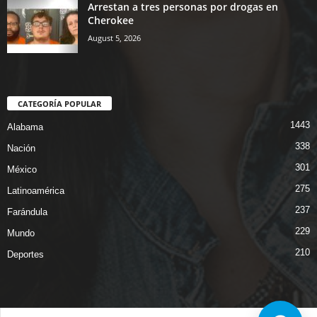
Arrestan a tres personas por drogas en
Cherokee
August 5, 2026
CATEGORÍA POPULAR
1443
Alabama
338
Nación
301
México
275
Latinoamérica
237
Farándula
229
Mundo
210
Deportes