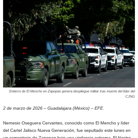
Entierro de El Mencho en Zapopan genera despliegue militar tras muerte del líder del
CJNG
2 de marzo de 2026 – Guadalajara (México) – EFE.
Nemesio Oseguera Cervantes, conocido como El Mencho y líder
del Cartel Jalisco Nueva Generación, fue sepultado este lunes en
un cementerio de Zapopan bajo una vigilancia extrema. El féretro