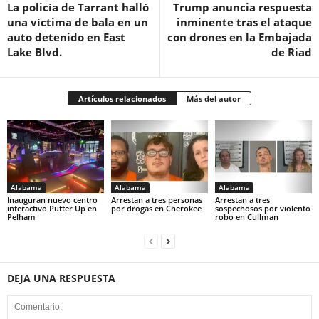
La policía de Tarrant halló
Trump anuncia respuesta
una víctima de bala en un
inminente tras el ataque
auto detenido en East
con drones en la Embajada
Lake Blvd.
de Riad
Artículos relacionados
Más del autor
Alabama
Alabama
Alabama
Inauguran nuevo centro
Arrestan a tres personas
Arrestan a tres
interactivo Putter Up en
por drogas en Cherokee
sospechosos por violento
Pelham
robo en Cullman
DEJA UNA RESPUESTA