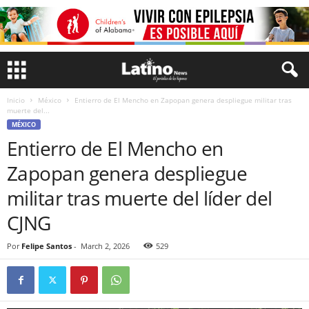
Inicio
México
Entierro de El Mencho en Zapopan genera despliegue militar tras
muerte del...
MÉXICO
Entierro de El Mencho en
Zapopan genera despliegue
militar tras muerte del líder del
CJNG
Por
Felipe Santos
-
March 2, 2026
529