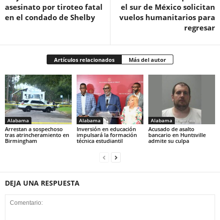
asesinato por tiroteo fatal
el sur de México solicitan
en el condado de Shelby
vuelos humanitarios para
regresar
Artículos relacionados
Más del autor
Alabama
Alabama
Alabama
Arrestan a sospechoso
Inversión en educación
Acusado de asalto
tras atrincheramiento en
impulsará la formación
bancario en Huntsville
Birmingham
técnica estudiantil
admite su culpa
DEJA UNA RESPUESTA