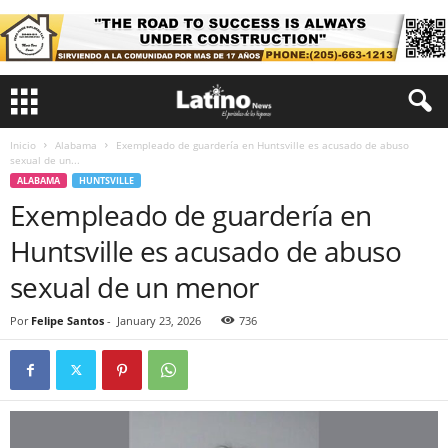
Inicio
Alabama
Exempleado de guardería en Huntsville es acusado de abuso
sexual de un...
ALABAMA
HUNTSVILLE
Exempleado de guardería en
Huntsville es acusado de abuso
sexual de un menor
Por
Felipe Santos
-
January 23, 2026
736