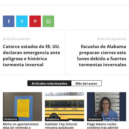
Artículo anterior
Artículo siguiente
Catorce estados de EE. UU.
Escuelas de Alabama
declaran emergencia ante
preparan cierres este
peligrosa e histórica
lunes debido a fuertes
tormenta invernal
tormentas invernales
Artículos relacionados
Más del autor
Alabama
Alabama
Alabama
Moho en apartamentos
Gadsden City Schools
Paige Adams recibe
deja sin vivienda a
renueva autobuses
condena tras admitir