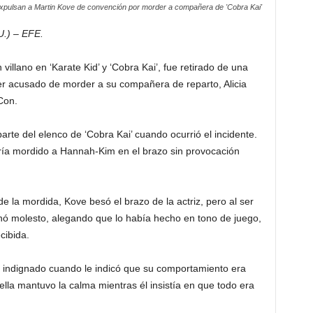
xpulsan a Martin Kove de convención por morder a compañera de 'Cobra Kai'
U.) – EFE.
villano en ‘Karate Kid’ y ‘Cobra Kai’, fue retirado de una
er acusado de morder a su compañera de reparto, Alicia
Con.
te del elenco de ‘Cobra Kai’ cuando ocurrió el incidente.
ía mordido a Hannah-Kim en el brazo sin provocación
de la mordida, Kove besó el brazo de la actriz, pero al ser
onó molesto, alegando que lo había hecho en tono de juego,
cibida.
 indignado cuando le indicó que su comportamiento era
lla mantuvo la calma mientras él insistía en que todo era