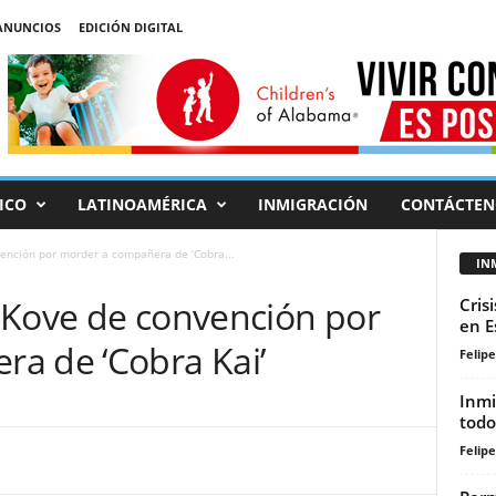
ANUNCIOS
EDICIÓN DIGITAL
ICO
LATINOAMÉRICA
INMIGRACIÓN
CONTÁCTEN
ención por morder a compañera de ‘Cobra...
IN
 Kove de convención por
Cris
en E
a de ‘Cobra Kai’
Felip
Inmi
todo
Felip