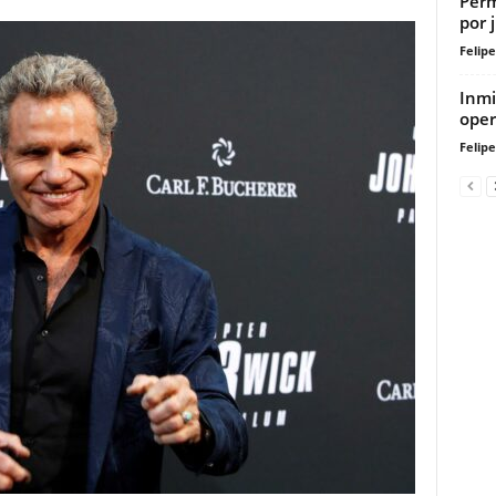
Perm
por 
Felip
Inmi
oper
Felip