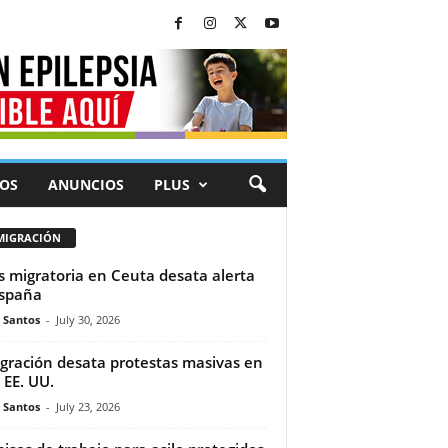
OS
ANUNCIOS
PLUS
MIGRACIÓN
is migratoria en Ceuta desata alerta
spaña
e Santos
-
July 30, 2026
gración desata protestas masivas en
 EE. UU.
e Santos
-
July 23, 2026