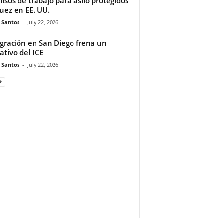
isos de trabajo para asilo protegidos
juez en EE. UU.
e Santos
-
July 22, 2026
gración en San Diego frena un
ativo del ICE
e Santos
-
July 22, 2026