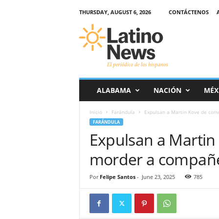
THURSDAY, AUGUST 6, 2026
CONTÁCTENOS
L
a
t
i
n
o
-
ALABAMA
NACIÓN
MÉX
N
e
Inicio
Farándula
Expulsan a Martin Kove de conv
w
FARÁNDULA
s
Expulsan a Martin
–
E
morder a compañer
l
p
e
Por
Felipe Santos
-
June 23, 2025
785
r
i
ó
d