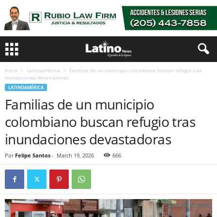
Inicio
Latinoamérica
Familias de un municipio colombiano buscan refugio tras
inundaciones devastadoras
LATINOAMÉRICA
Familias de un municipio
colombiano buscan refugio tras
inundaciones devastadoras
Por
Felipe Santos
-
March 19, 2026
666