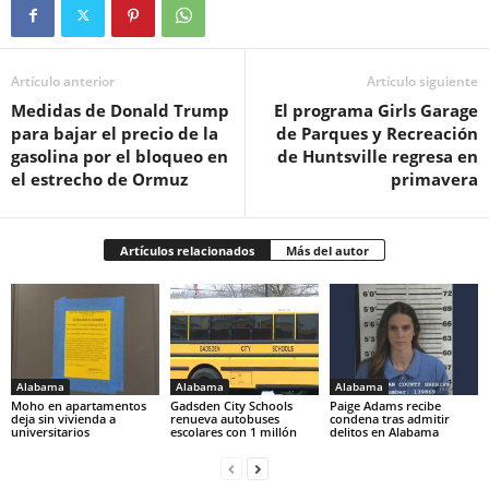
Artículo anterior
Artículo siguiente
Medidas de Donald Trump
El programa Girls Garage
para bajar el precio de la
de Parques y Recreación
gasolina por el bloqueo en
de Huntsville regresa en
el estrecho de Ormuz
primavera
Artículos relacionados
Más del autor
Alabama
Alabama
Alabama
Moho en apartamentos
Gadsden City Schools
Paige Adams recibe
deja sin vivienda a
renueva autobuses
condena tras admitir
universitarios
escolares con 1 millón
delitos en Alabama