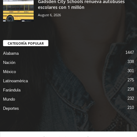
Gadsden City Schools renueva autobuses
escolares con 1 millón
August 6, 2026
CATEGORÍA POPULAR
1447
Alabama
338
Nación
301
México
275
Latinoamérica
238
Farándula
232
Mundo
210
Deportes